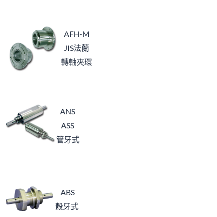
AFH-M
JIS法蘭
轉軸夾環
ANS
ASS
管牙式
ABS
殼牙式