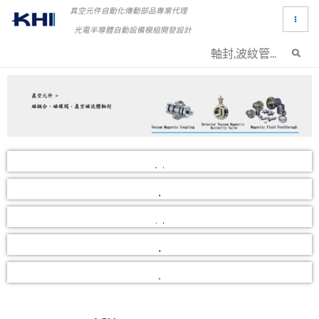
跳
真空元件自動化傳動部品專業代理
至
光電半導體自動設備模組開發設計
搜
主
尋：
要
內
容
磁流體介紹 / 工業應用
產品型號編碼
客製化 / 翻修服務
使用注意事項/動態環境檢測
使用環境評估表