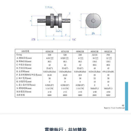
貫徹執行．共旭雙盈