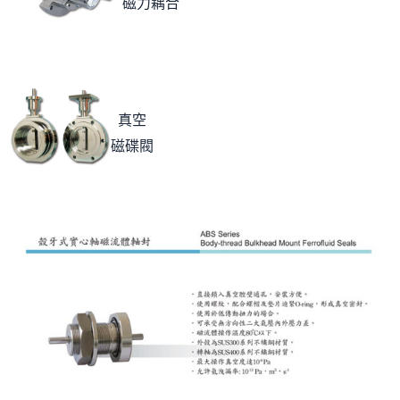
磁力耦合
真空
磁碟閥